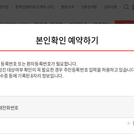
원가입
함께 만들어요(고객의 소리)
병원소개
산후조리원
공지사항
진료예약·상담
진료과·의료진
이용안내
건강정보
난임
및 조회
진료예약 안내
진료예약 및 조회
처음진료 빠른예약
전화예약