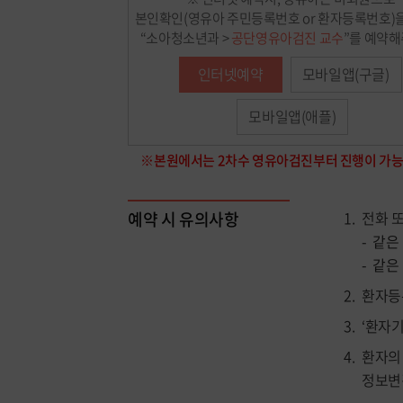
본인확인(영유아 주민등록번호 or 환자등록번호)
“소아청소년과 >
공단영유아검진 교수
”를 예약해
인터넷예약
모바일앱(구글)
모바일앱(애플)
※본원에서는 2차수 영유아검진부터 진행이 가
예약 시 유의사항
전화 
같은
같은 
환자등
‘환자
환자의
정보변