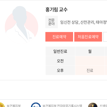
홍기림 교수
임신전 상담, 산전관리, 태아
진료예약
처음진료예약
일반진료
월
오전
오후
진료
보건복지부
보건복지부 전자의무기록시스템
신생아집중