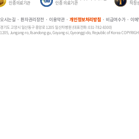
인증의료기관
인증 의료기관
적정성 평가
오시는길
환자권리장전
이용약관
개인정보처리방침
비급여수가
이메
경기도 고양시 일산동구 중앙로 1205 일산차병원 (대표전화: 031-782-8300)
1205, Jungang-ro, Ilsandong-gu, Goyang-si, Gyeonggi-do, Republic of Korea COPYR