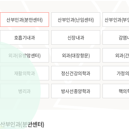
산부인과(분만센터)
산부인과(난임센터)
산부인과(부
호흡기내과
신장내과
감염
외과(유방암센터)
외과(대장항문)
외과(간
재활의학과
정신건강의학과
가정
병리과
방사선종양학과
핵의
산부인과(분만센터)