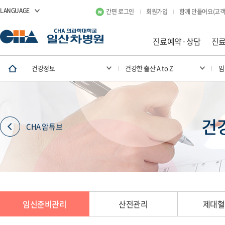
LANGUAGE
간편 로그인
회원가입
함께 만들어요(고객
진료예약·상담
진
건강정보
건강한 출산 A to Z
임
건강
CHA 암튜브
임신준비관리
산전관리
제대혈