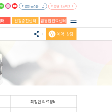
차병원 뉴스룸
차병원 네트워크
센터
건강증진센터
암통합진료센터
예약·상담
최첨단 의료장비