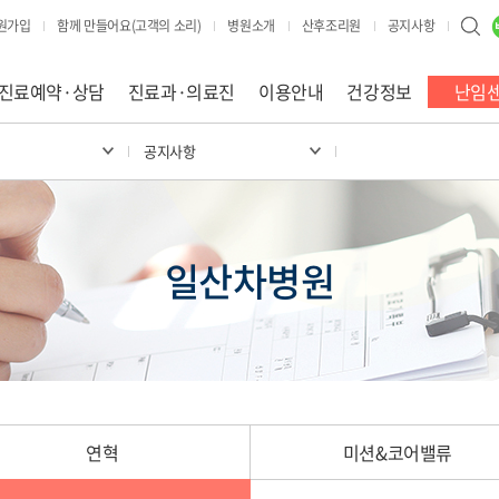
원가입
함께 만들어요(고객의 소리)
병원소개
산후조리원
공지사항
진료예약·상담
진료과·의료진
이용안내
건강정보
난임
원
공지사항
일산차병원
연혁
미션&코어밸류