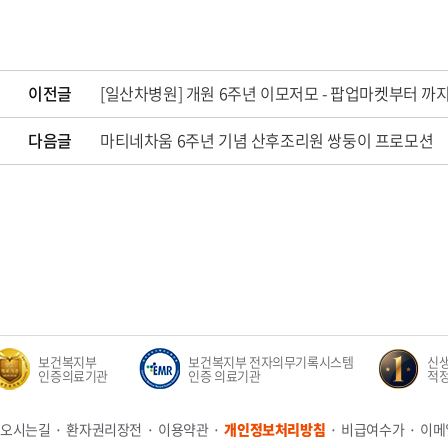
이전글
[일산차병원] 개원 6주년 이모저모 - 팝업마켓부터
까
다음글
마티네차움 6주년 기념 산후조리원 쌍둥이 프로모션
보건복지부
보건복지부 전자의무기록시스템
신생아
인증의료기관
인증 의료기관
적정성 
오시는길
환자권리장전
이용약관
개인정보처리방침
비급여수가
이메