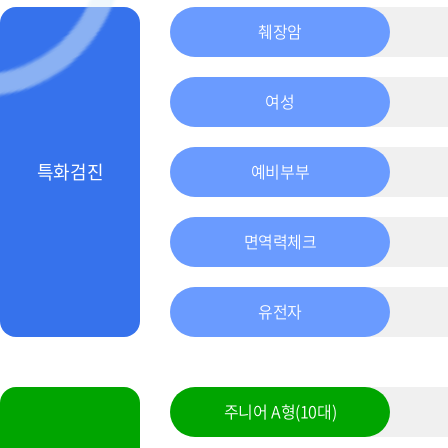
췌장암
여성
특화검진
예비부부
면역력체크
유전자
주니어 A형(10대)