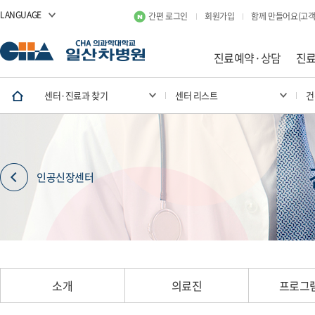
LANGUAGE
간편 로그인
회원가입
함께 만들어요(고객
진료예약·상담
진
센터·진료과 찾기
센터 리스트
건
인공신장센터
소개
의료진
프로그