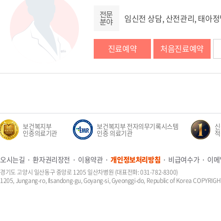
임신전 상담, 산전관리, 태아
진료예약
처음진료예약
보건복지부
보건복지부 전자의무기록시스템
신생
인증의료기관
인증 의료기관
적정성
오시는길
환자권리장전
이용약관
개인정보처리방침
비급여수가
이메
경기도 고양시 일산동구 중앙로 1205 일산차병원 (대표전화: 031-782-8300)
1205, Jungang-ro, Ilsandong-gu, Goyang-si, Gyeonggi-do, Republic of Korea COPYR