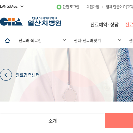
LANGUAGE
간편 로그인
회원가입
함께 만들어요(고객
진료예약·상담
진
진료과·의료진
센터·진료과 찾기
센
진료협력센터
소개