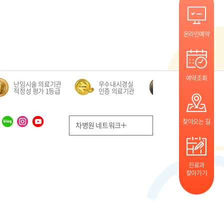
온라인예약
예약조회
난임시술 의료기관
우수내시경실
만성 폐쇄성 폐질환(CO
적정성 평가 1등급
인증 의료기관
적정성 평가 1등급
찾아오는 길
차병원 네트워크
진료과
찾아가기