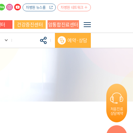
차병원 뉴스룸
차병원 네트워크
센터
건강증진센터
암통합진료센터
예약·상담
처음진료
상담예약