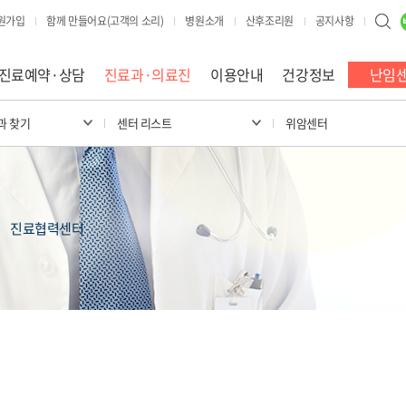
원가입
함께 만들어요(고객의 소리)
병원소개
산후조리원
공지사항
진료예약·상담
진료과·의료진
이용안내
건강정보
난임
과 찾기
센터 리스트
위암센터
진료협력센터