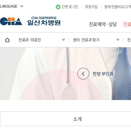
LANGUAGE
간편 로그인
회원가입
함께 만들어요(고객
진료예약·상담
진
진료과·의료진
센터·진료과 찾기
진
한방 부인과
소개