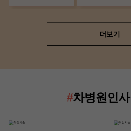
더보기
산부인과(난임센터)
산부인과(난임센터
이경은 교수
류혜진 교수
#
차병원인사