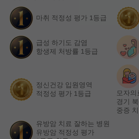
임창훈 교수
홍재원 교수
마취 적정성 평가 1등급
급성 하기도 감염
항생제 처방률 1등급
정신건강 입원영역
모자의
적정성 평가 1등급
경기 북
순환기내과
순환기내과
중증 치
김원장 교수
박재홍 교수
유방암 치료 잘하는 병원
유방암 적정성 평가