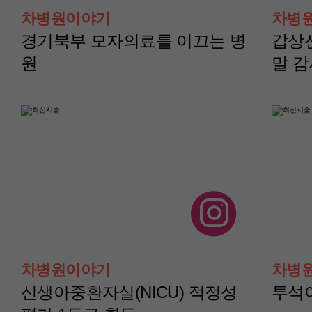
터)
터)
차병원이야기
차병
윤보성 교수
채수현 교수
경기북부 모자의료를 이끄는 병
갑상
원
말 
산부인과(부인종양센
산부인과(부인종양
터)
터)
차병원이야기
차병
이지현 교수
이아진 교수
신생아중환자실(NICU) 적정성
투석이