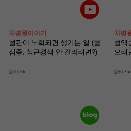
산부인과(부인종양센
산부인과(부인종양
터)
터)
차병원이야기
차병
나영정 교수
노주원 교수
혈관이 노화되면 생기는 일 (혈
혈액
심증, 심근경색 안 걸리려면?)
으려
산부인과(부인종양센
산부인과(부인종양