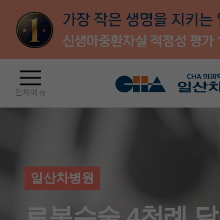
전체메뉴
일산차병원
로봇수술 4천례 