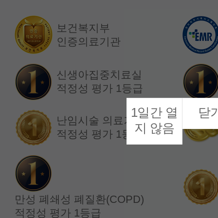
보건복지부
인증의료기관
소화기내과
소화기내과
정재복 교수
한소정 교수
신생아집중치료실
적정성 평가 1등급
1일간 열
닫
난임시술 의료기관
지 않음
적정성 평가 1등급
만성 폐쇄성 폐질환(COPD)
적정성 평가 1등급
내분비내과
내분비내과