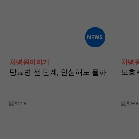
산부인과(난임센터)
산부인과(난임센터
윤혜경 교수
이현지 교수
차병원이야기
차병
당뇨병 전 단계, 안심해도 될까
보호