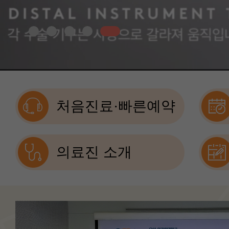
처음진료·빠른예약
의료진 소개