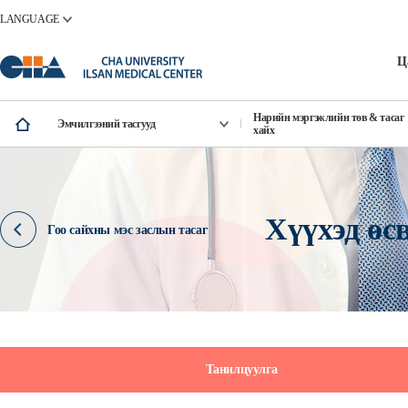
LANGUAGE
Ц
Нарийн мэргэжлийн төв & тасаг
Эмчилгээний тасгууд
хайх
Хүүхэд өс
Гоо сайхны мэс заслын тасаг
Танилцуулга