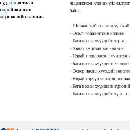
судлалын тасаг
лицензжсэн клиник үйлчилгээг
нарийвчилсан
байна.
мэргэжлийн клиник
Шилжилтийн насанд хүрэхий
Өсөлт бойжилтийн клиник
Бага насны хүүхдийн таргала
Хянах ажиглалтын клиник
Нярайн төвлөрсөн эмчилгээн
Бага насны хүүхдийн харшлын 
Өсвөр насны хүүхдийн анага
Нярайн эрүүл мэндийн шинж
Бага насны хүүхдийн зүрхни
Бага насны хүүхдийн түргэн 