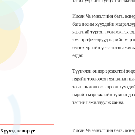
тавих үүргийг гүйцэтгэн ажилл
Илсан Ча эмнэлгийн бага, өсвө
бага насны хүүхдийн мэдрэл,зү
яаралтай түргэн тусламж гэх з
эмч профессорууд нарийн мэрэ
өмнөх ургийн үеэс эхлэн ажигл
өгдөг.
Түүнчлэн өндөр эрсдэлтэй жирэ
нярайн төвлөрсөн хяналтын шаа
тасаг нь дөнгөж төрсөн хүүхди
нарийн мэргэжлийн түвшинд си
тасгийг ажиллуулж байна.
Хүүхэд өсвөр үе
Илсан Ча эмнэлгийн бага, өсвө