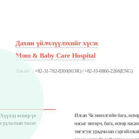
Дахин үйлчлүүлэхийг хүсэх
Mom & Baby Care Hospital
Лавлах：+82-31-782-8300(KOR) / +82-10-8866-2268(ENG)
Хүүхэд өсвөр үе
Илсан Ча эмнэлгийн бага, өсвө
судлалын тасаг
насыг өнгөрч, бага, өсвөр нас
эмгэгээс урьдчилан сэргийлэхи