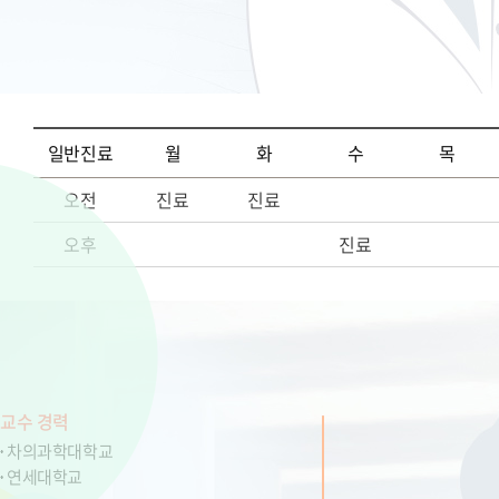
일반진료
월
화
수
목
오전
진료
진료
오후
진료
교수 경력
차의과학대학교
연세대학교