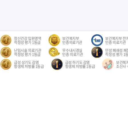
정신건강 입원영역
보건복지부
보건복지부 전
적정성 평가 1등급
인증의료기관
인증 의료기관
난임시술 의료기관
우수내시경실
만성 폐쇄성 폐질
적정성 평가 1등급
인증 의료기관
적정성 평가 1
급성 상기도 감염
급성 하기도 감염
보건복
항생제 처방률 1등급
항생제 처방률 1등급
조산사 
오시는길
환자권리장전
이용약관
개인정보처리방침
비급여수가
이메
경기도 고양시 일산동구 중앙로 1205 일산차병원 (대표전화: 031-782-8300)
1205, Jungang-ro, Ilsandong-gu, Goyang-si, Gyeonggi-do, Republic of Korea COPYR