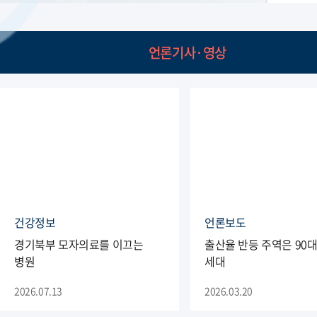
(현) 건강보험심사평가원 전문평가위원회
위원
(현) 한국의료분쟁조정중재원 비상임
언론기사·영상
조정위원
(현) 연세대학교 의과대학 외래 교수
Duke University School of Medicine 연수
국민건강보험공단 이사장 표창장 수상
제 13회 대한주산의학회 우수논문상
2015년 대한산부인과초음파학회 우수논문상
102회 대한산부인과학회 학술대회
포스터발표 대상
104회 대한산부인과학회 학술대회 구연발표
대상
2020년 대한산부인과초음파학회 우수논문상
건강정보
언론보도
제 47회 한국모자보건학회 구연발표 대상
경기북부 모자의료를 이끄는
출산율 반등 주역은 90
제 48회 한국모자보건학회 구연발표 대상
병원
세대
저서<내과 전공의를 위한 복부 초음파>
산부인과 전문의
2026.07.13
2026.03.20