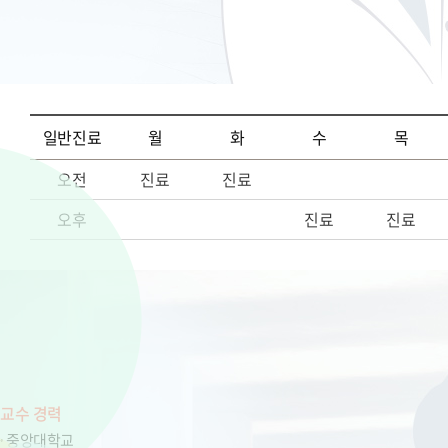
일반진료
월
화
수
목
오전
진료
진료
오후
진료
진료
교수 경력
중앙대학교