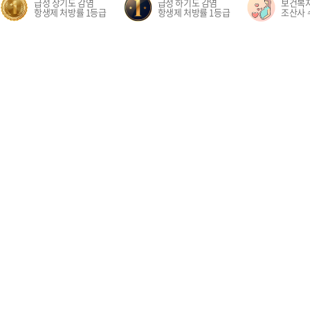
급성 상기도 감염
급성 하기도 감염
보건복
항생제 처방률 1등급
항생제 처방률 1등급
조산사 
오시는길
환자권리장전
이용약관
개인정보처리방침
비급여수가
이메
경기도 고양시 일산동구 중앙로 1205 일산차병원 (대표전화: 031-782-8300)
1205, Jungang-ro, Ilsandong-gu, Goyang-si, Gyeonggi-do, Republic of Korea COPYR