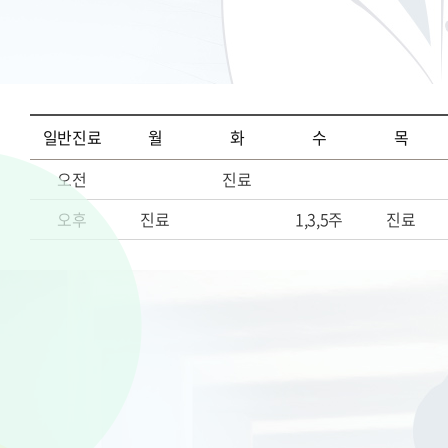
일반진료
월
화
수
목
오전
진료
오후
진료
1,3,5주
진료