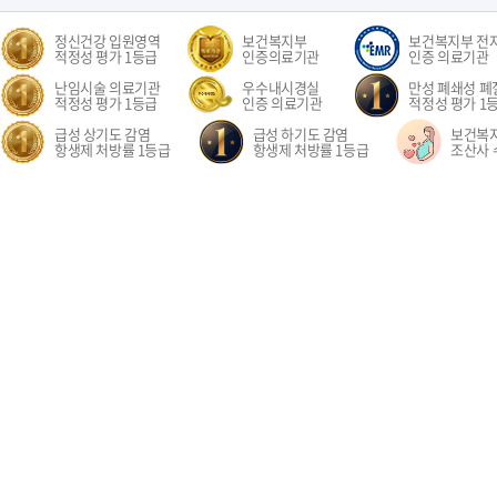
정신건강 입원영역
보건복지부
보건복지부 전
적정성 평가 1등급
인증의료기관
인증 의료기관
난임시술 의료기관
우수내시경실
만성 폐쇄성 폐질
적정성 평가 1등급
인증 의료기관
적정성 평가 1
급성 상기도 감염
급성 하기도 감염
보건복
항생제 처방률 1등급
항생제 처방률 1등급
조산사 
오시는길
환자권리장전
이용약관
개인정보처리방침
비급여수가
이메
경기도 고양시 일산동구 중앙로 1205 일산차병원 (대표전화: 031-782-8300)
1205, Jungang-ro, Ilsandong-gu, Goyang-si, Gyeonggi-do, Republic of Korea COPYR