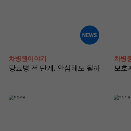
산부인과(난임센터)
산부인과(난임센터
윤혜경 교수
이현지 교수
차병원이야기
차병
당뇨병 전 단계, 안심해도 될까
보호