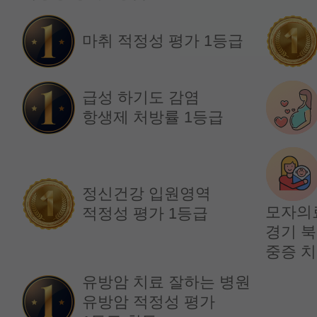
임창훈 교수
홍재원 교수
마취 적정성 평가 1등급
급성 하기도 감염
항생제 처방률 1등급
정신건강 입원영역
모자의
적정성 평가 1등급
경기 북
순환기내과
순환기내과
중증 치
김원장 교수
박재홍 교수
유방암 치료 잘하는 병원
유방암 적정성 평가