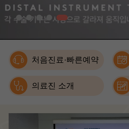
처음진료·빠른예약
의료진 소개