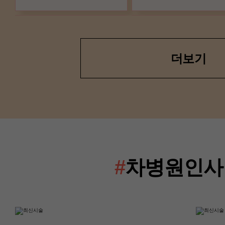
더보기
산부인과(난임센터)
산부인과(난임센터
이경은 교수
류혜진 교수
#
차병원인사