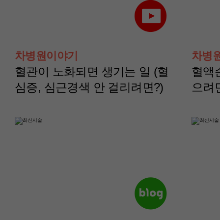
산부인과(부인종양센
산부인과(부인종양
터)
터)
차병원이야기
차병
나영정 교수
노주원 교수
혈관이 노화되면 생기는 일 (혈
혈액
심증, 심근경색 안 걸리려면?)
으려
산부인과(부인종양센
산부인과(부인종양