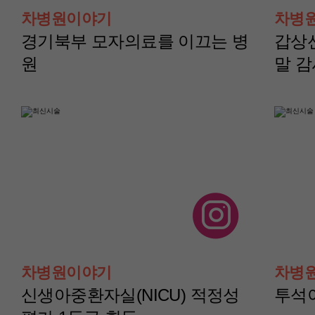
터)
터)
차병원이야기
차병
윤보성 교수
채수현 교수
경기북부 모자의료를 이끄는 병
갑상
원
말 
산부인과(부인종양센
산부인과(부인종양
터)
터)
차병원이야기
차병
이지현 교수
이아진 교수
신생아중환자실(NICU) 적정성
투석이