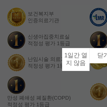
보건복지부
인증의료기관
소화기내과
소화기내과
정재복 교수
한소정 교수
신생아집중치료실
적정성 평가 1등급
1일간 열
닫
난임시술 의료기관
지 않음
적정성 평가 1등급
만성 폐쇄성 폐질환(COPD)
적정성 평가 1등급
내분비내과
내분비내과