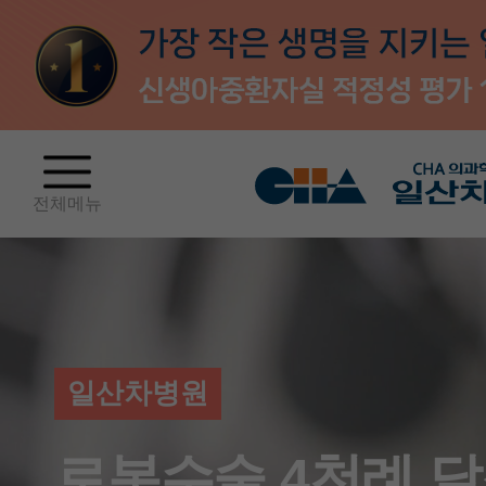
전체메뉴
일산차병원
로봇수술 4천례 