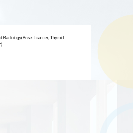
d Radiology(Breast cancer, Thyroid
r)