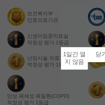
보건복지부
인증의료기관
소화기내과
소화기내과
정재복 교수
한소정 교수
신생아집중치료실
적정성 평가 1등급
1일간 열
닫
난임시술 의료기관
지 않음
적정성 평가 1등급
만성 폐쇄성 폐질환(COPD)
적정성 평가 1등급
내분비내과
내분비내과