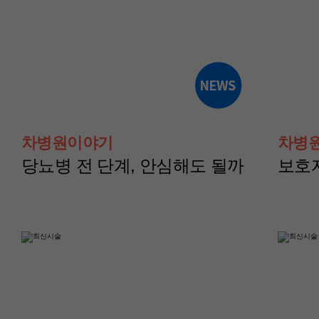
산부인과(난임센터)
산부인과(난임센터
윤혜경 교수
이현지 교수
차병원이야기
차병
당뇨병 전 단계, 안심해도 될까
보호