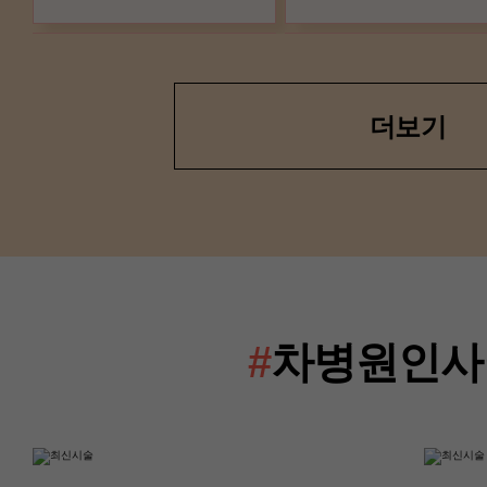
더보기
산부인과(난임센터)
산부인과(난임센터
이경은 교수
류혜진 교수
#
차병원인사