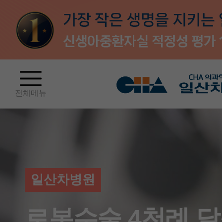
전체메뉴
일산차병원
로봇수술 4천례 