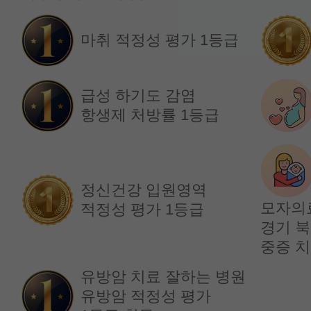
임창훈 교수
홍재원 교수
마취 적정성 평가 1등급
급성 하기도 감염
항생제 처방률 1등급
정신건강 입원영역
모자의
적정성 평가 1등급
경기 북
순환기내과
순환기내과
중증 치
김원장 교수
박재홍 교수
유방암 치료 잘하는 병원
유방암 적정성 평가