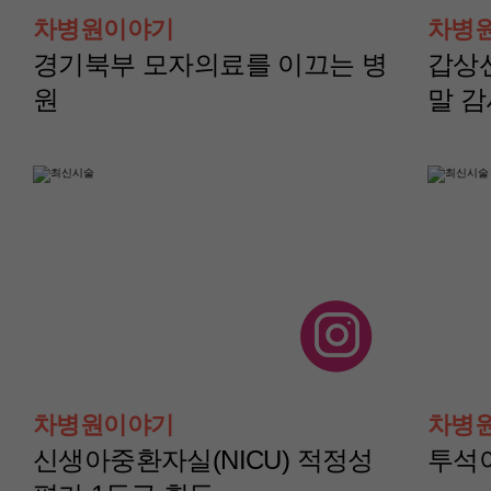
터)
터)
차병원이야기
차병
윤보성 교수
채수현 교수
경기북부 모자의료를 이끄는 병
갑상
원
말 
산부인과(부인종양센
산부인과(부인종양
터)
터)
차병원이야기
차병
이지현 교수
이아진 교수
신생아중환자실(NICU) 적정성
투석이