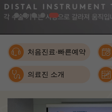
처음진료·빠른예약
의료진 소개