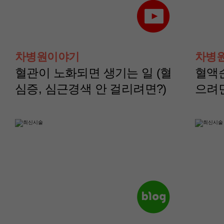
산부인과(부인종양센
산부인과(부인종양
터)
터)
차병원이야기
차병
나영정 교수
노주원 교수
혈관이 노화되면 생기는 일 (혈
혈액
심증, 심근경색 안 걸리려면?)
으려
산부인과(부인종양센
산부인과(부인종양