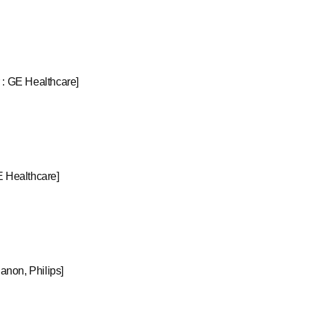
 : GE Healthcare]
E Healthcare]
Canon, Philips]