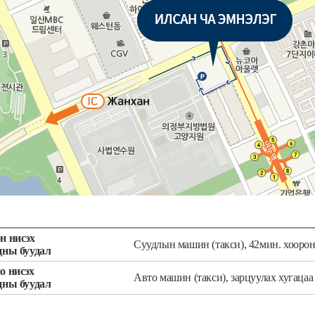
н нисэх
Суудлын машин (такси), 42мин. хооро
цны буудал
о нисэх
Авто машин (такси), зарцуулах хугаца
цны буудал