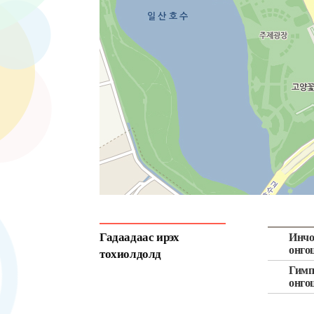
Гадаадаас ирэх
Инчо
онго
тохиолдолд
Гимп
онго