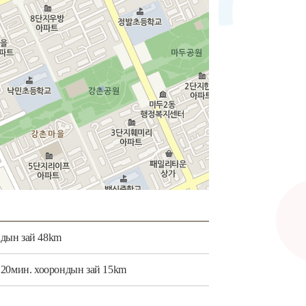
ндын зай 48km
а 20мин. хоорондын зай 15km