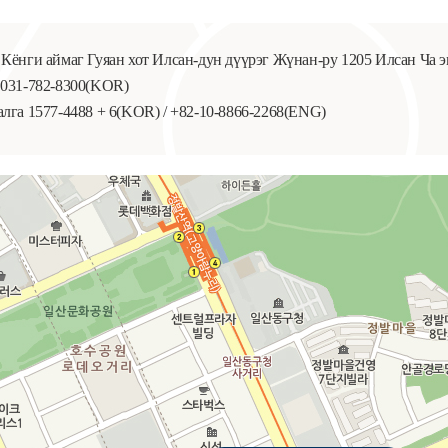
 Кёнги аймаг Гуяан хот Илсан-дун дүүрэг Жүнан-ру 1205 Илсан Ча 
 031-782-8300(KOR)
алга 1577-4488 + 6(KOR) / +82-10-8866-2268(ENG)