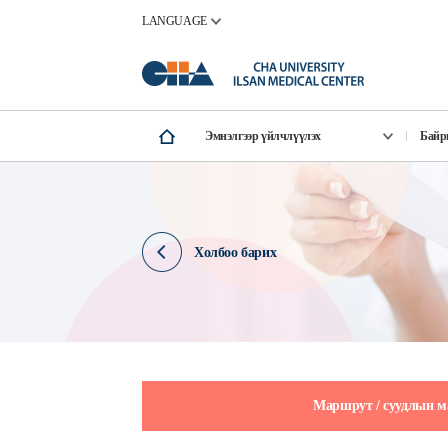
LANGUAGE
Эмнэлгээр үйлчлүүлэх
Бай
Холбоо барих
Маршрут / суудлын 