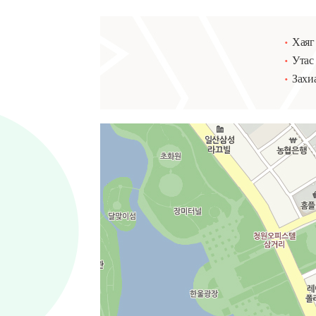
Хаяг
Утас
Захи