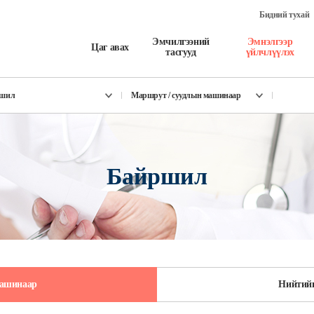
Бидний тухай
Эмчилгээний
Эмнэлгээр
Цаг авах
тасгууд
үйлчлүүлэх
ршил
Маршрут / суудлын машинаар
Байршил
машинаар
Нийтийн