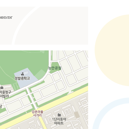
эмнэлэг