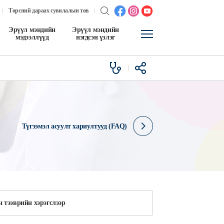
Төрсний дараах сувилалын төв
Эрүүл мэндийн
Эрүүл мэндийн
мэдээллүүд
нэгдсэн үзлэг
Түгээмэл асуулт хариултууд (FAQ)
 тээврийн хэрэгслээр