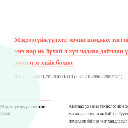
Мэдэээгүйжүүлэлт, өвчин намдаах тасги
эмч нар нь бүхий л хүч чадлаа дайчлан ү
эмчилгээ хийх болно.
Лавлах：+82-31-782-8300(KOR) / +82-10-8866-2268(ENG)
Мэдээгүйжүүлэлтийн
Анагаах ухааны технологийн хө
тасаг
магадлал нэмэгдэж байна. Түүни
нэмэгдэж байгаа чиг хандлагыг