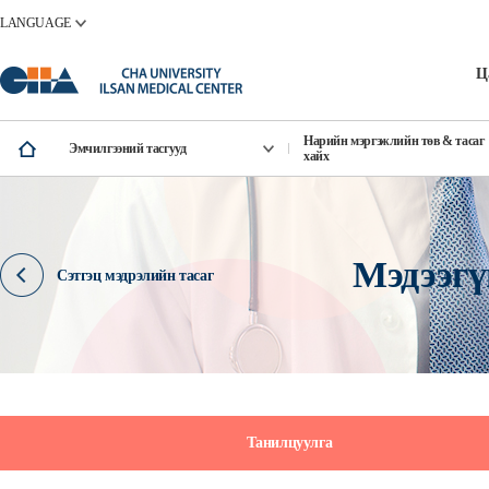
LANGUAGE
Ц
Нарийн мэргэжлийн төв & тасаг
Эмчилгээний тасгууд
хайх
Мэдээгү
Сэтгэц мэдрэлийн тасаг
Танилцуулга