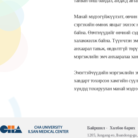
тайван биш байдал, айдасд авта
Манай мэдээгүйжүүлэлт, өвчин 
сэргэхийн өмнөх явцыг эхнээс 
байна. Өвчтнүүдийг өвчний сэдэ
халамжилж байна. Түүнчлэн эм
анхаарал тавьж, өвдөлтгүй төр
мэргэжлийн эмч анхааралаа ха
Эмэгтэйчүүдийн мэргэжлийн эм
хавдарт тохирсон хамгийн сүүл
хүндэд тохируулан манай мэдээ
Байршил
Холбоо барих
1205, Jungang-ro, Ilsandong-gu