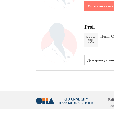
Үзлэгийн захиа
Prof.
Health 
Дэлгэрэнгүй та
Ба
1205
COP