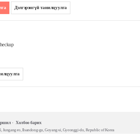
лга
Дэлгэрэнгүй танилцуулга
Checkup
нилцуулга
йршил
Холбоо барих
, Jungang-ro, Ilsandong-gu, Goyang-si, Gyeonggi-do, Republic of Korea
YRIGHT © 2019 CHAMC, ALL RIGHTS RESERVED.