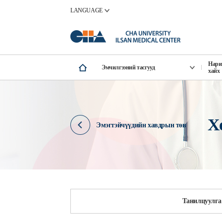
LANGUAGE
Нари
Эмчилгээний тасгууд
хайх
Х
Эмэгтэйчүүдийн хавдрын төв
Танилцуулга