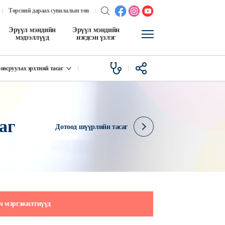
Төрсний дараах сувилалын төв
Эрүүл мэндийн
Эрүүл мэндийн
мэдээллүүд
нэгдсэн үзлэг
овсруулах эрхтний тасаг
аг
Дотоод шүүрлийн тасаг
ч мэргэжилтнүүд