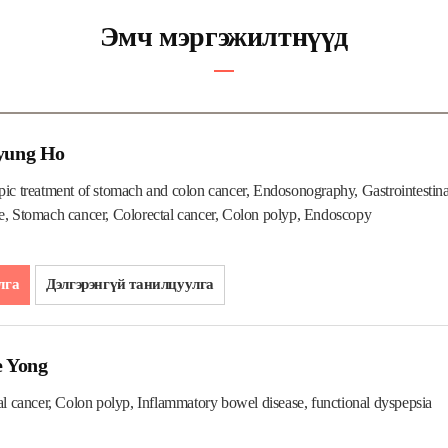
Эмч мэргэжилтнүүд
Kyung Ho
ic treatment of stomach and colon cancer, Endosonography, Gastrointestinal 
, Stomach cancer, Colorectal cancer, Colon polyp, Endoscopy
лга
Дэлгэрэнгүй танилцуулга
e Yong
al cancer, Colon polyp, Inflammatory bowel disease, functional dyspepsia