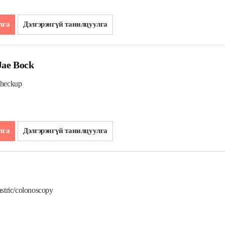
лга
Дэлгэрэнгүй танилцуулга
Jae Bock
Checkup
лга
Дэлгэрэнгүй танилцуулга
astric/colonoscopy