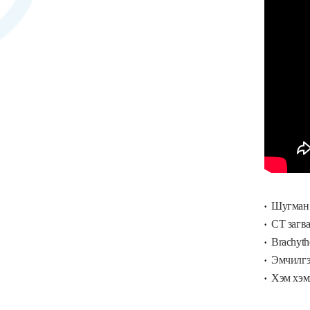
Шугман 
CT загва
Brachythe
Эмчилгээ
Хэм хэмж