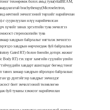
тоног төхөөрөмж болох амьд туяа(vitalBEAM,
рдлагатай brachytherapy(Microselectron,
яанд өвчтний эмчилгээний төрхийг нарийвчлан
h)-г суурилуулан илүү нарийвчилсан
рч хүчийг хянах эргэлтийн туяа эмчилгээ
хэмжээст стереоскопийн туяа
амаар хавдрын байрлалыг нягталж эмчилгээ
 зэрэгцээ хавдрын өөрчлөгдөж буй байрлалын
iratory Gated RT) болон биеийн доторх жижиг
ic Body RT) гэх зэрэг хамгийн сүүлийн үеийн
гтэйчүүдийн хавдарт ашигладаг бөгөөд тоног
 тавих замаар хавдрын ойролцоо байрлалаас
сган үр дүнтэйгээр хавдрыг эмчилдэг
эмжээст биет эмчилгээний төлөвлөгөө
даж буй туяаны хэмжээг нарийвчилан
ацраг туяаны эмчилгээ шаардлагатай хүмүүс