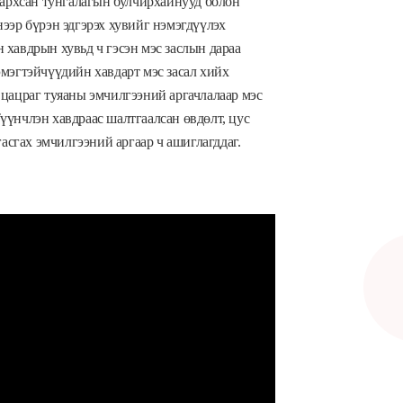
тархсан тунгалагын булчирхайнууд болон
ээр бүрэн эдгэрэх хувийг нэмэгдүүлэх
 хавдрын хувьд ч гэсэн мэс заслын дараа
эмэгтэйчүүдийн хавдарт мэс засал хийх
 цацраг туяаны эмчилгээний аргачлалаар мэс
үүнчлэн хавдраас шалтгаалсан өвдөлт, цус
гасгах эмчилгээний аргаар ч ашиглагддаг.