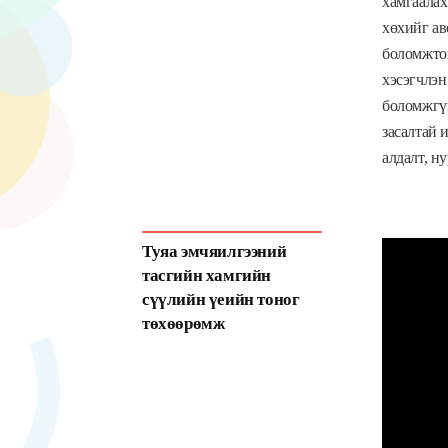
хамгаалах
хөхийг ав
боломжтой
хэсэгчлэн
боломжгүй
засалтай 
алдалт, н
Туяа эмчяилгээний
тасгийн хамгийн
сүүлийн үеийн тоног
төхөөрөмж