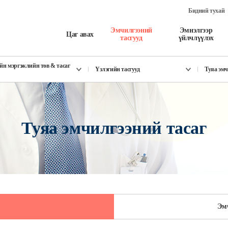
Бидний тухай
Эмчилгээний
Эмнэлгээр
Цаг авах
тасгууд
үйлчлүүлэх
йн мэргэжлийн төв & тасаг
Үзлэгийн тасгууд
Туяа эмч
Туяа эмчилгээний тасаг
Эм