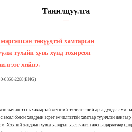
Танилцуулга
 мэргэшсэн төвүүдтэй хамтарсан
үүлж тухайн хувь хүнд тохирсон
илгээг хийнэ.
10-8866-2268(ENG)
яан эмчилгээ нь хавдартай өвчтний эмчилгээний арга дундаас мэс з
эс засал болон хавдрын эсрэг эмчилгээтэй хамтаар түүнчлэн дангаа
юм. Хөхний хавдрын хувьд хавдрыг хэсэгчилэн авсны дараагаар цац