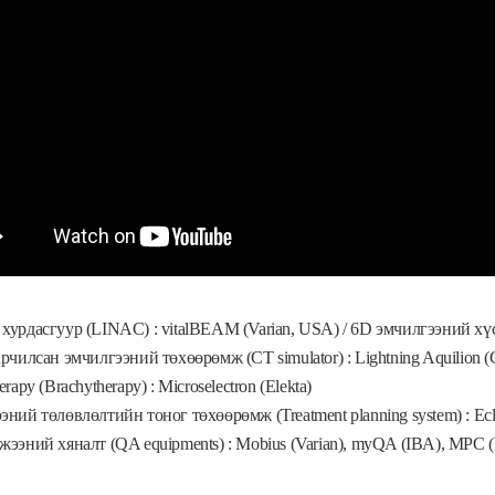
хурдасгуур (LINAC) : vitalBEAM (Varian, USA) / 6D эмчилгээний хү
рчилсан эмчилгээний төхөөрөмж (CT simulator) : Lightning Aquilion (
rapy (Brachytherapy) : Microselectron (Elekta)
ний төлөвлөлтийн тоног төхөөрөмж (Treatment planning system) : Eclips
ээний хяналт (QA equipments) : Mobius (Varian), myQA (IBA), MPC (V