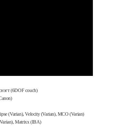
снэгт (6DOF couch)
Canon)
e (Varian), Velocity (Varian), MCO (Varian)
arian), Matrixx (IBA)