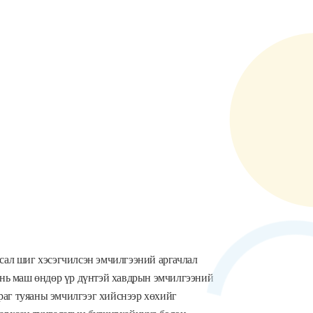
асал шиг хэсэгчилсэн эмчилгээний аргачлал
р нь маш өндөр үр дүнтэй хавдрын эмчилгээний
раг туяаны эмчилгээг хийснээр хөхийг