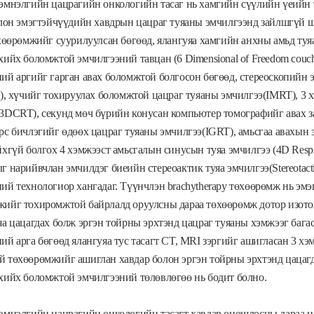
эмнэлгийн цацрагийн онкологийн тасаг нь хамгийн сүүлийн үеийн 
олон эмэгтэйчүүдийн хавдрын цацраг туяаны эмчилгээнд зайлшгүй шаа
өхөөрөмжийг суурилуулсан бөгөөд, ялангуяа хамгийн анхны амьд ту
хийх боломжтой эмчилгээний тавцан (6 Dimensional of Freedom couc
ий аргийг гарган авах боломжтой болгосон бөгөөд, стереоскопийн э
c), хүчийг тохируулах боломжтой цацраг туяаны эмчилгээ(IMRT), 3 
3DCRT), секунд мөч бүрийн конусан компьютер томографийг авах з
рс бичлэгийг өдөөх цацраг туяаны эмчилгээ(IGRT), амьсгаа авахын
йхгүй болгох 4 хэмжээст амьсгалын синусын туяа эмчилгээ (4D Resp
г нарийвчлан эмчилдэг биеийн стереоактик туяа эмчилгээ(Stereotact
ий технологиор хангадаг. Түүнчлэн brachytherapy төхөөрөмж нь эмэ
ийг тохиромжтой байрлалд оруулсны дараа төхөөрөмж дотор изотоп
яа цацагдах болж эргэн тойрны эрхтэнд цацраг туяаны хэмжээг бага
ий арга бөгөөд ялангуяа тус тасагт CT, MRI зэргийг ашигласан 3 х
 төхөөрөмжийг ашиглан хавдар болон эргэн тойрны эрхтэнд цацаг
хийх боломжтой эмчилгээний төлөвлөгөө нь бодит болно.
эмнэлгийн цацрагийн онкологийн тасагт хавдар оношлосны дараа ц