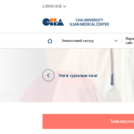
LANGUAGE
Нари
Эмчилгээний тасгууд
хайх
Эмгэг судлалын тасаг
Танилцуулга