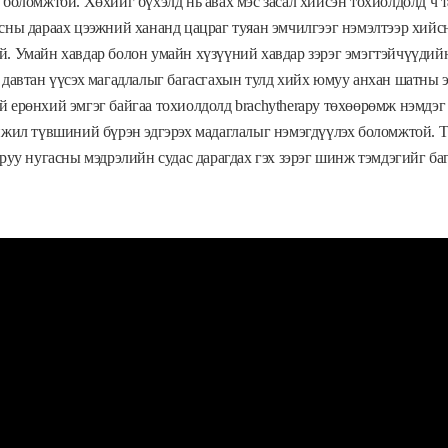
 боломжтой. Хөхийг бүхэлд нь авах мэс засал хийсэн тохиолдолд ч 
сны дараах цээжний хананд цацраг туяан эмчилгээг нэмэлтээр хийсн
. Умайн хавдар болон умайн хүзүүний хавдар зэрэг эмэгтэйчүүдийн
 давтан үүсэх магадлалыг багасгахын тулд хийх юмуу анхан шатны 
 ерөнхий эмгэг байгаа тохиолдолд brachytherapy төхөөрөмж нэмдэг
ижил түвшиний бүрэн эдгэрэх мадаглалыг нэмэгдүүлэх боломжтой. Т
уруу нугасны мэдрэлийн судас дарагдах гэх зэрэг шинж тэмдэгийг ба