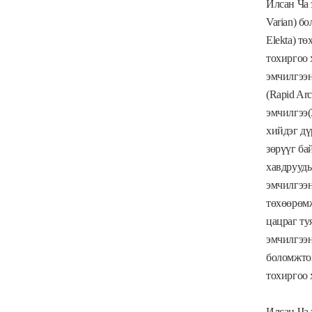
Илсан Ча 
Varian) б
Elekta) т
тохиргоо 
эмчилгээн
(Rapid Ar
эмчилгээ(
хийдэг дү
зөрүүг ба
хавдрууды
эмчилгээн
төхөөрөмж
цацраг ту
эмчилгээн
боломжтой
тохиргоо 
Илсан Ча 