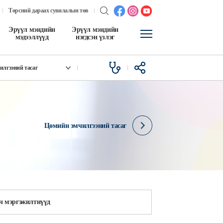
Төрсний дараах сувилалын төв
Эрүүл мэндийн
Эрүүл мэндийн
мэдээллүүд
нэгдсэн үзлэг
илгээний тасаг
Цөмийн эмчилгээний тасаг
ч мэргэжилтнүүд