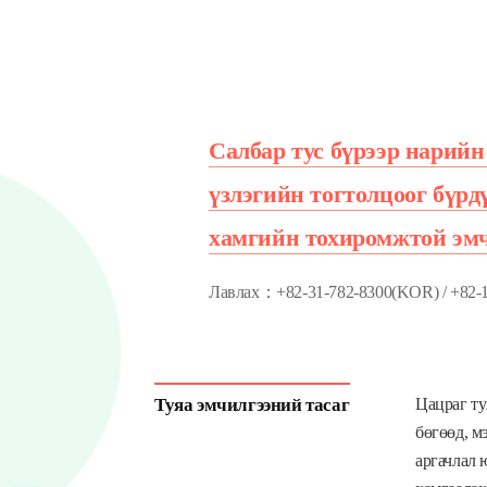
Салбар тус бүрээр нарийн
үзлэгийн тогтолцоог бүрд
хамгийн тохиромжтой эмч
Лавлах：+82-31-782-8300(KOR) / +82-
Туяа эмчилгээний тасаг
Цацраг ту
бөгөөд, м
аргачлал 