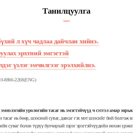
Танилцуулга
бүхий л хүч чадлаа дайчлан хийнэ.
уулах эрхтний эмгэгтэй
дэг үзлэг эмчилгээг эрэлхийлнэ.
10-8866-2268(ENG)
 эмнэлэгийн урологийн тасаг нь эмэгтэйчүүд ч сэтгэл амар зорь
 тасаг нь бөөр, шээсний суваг, давсаг гэх мэт шээсийг бий болгож ял
рийн суваг болон түрүү булчирхай зэрэг эрэгтэйчүүдийн нөхөн үрж