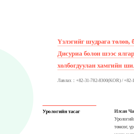
Үзлэгийг шудрага төлөв, 
Дисуриа болон шээс ялгар
холбогдуулан хамгийн шил
Лавлах：+82-31-782-8300(KOR) / +82-
Урологийн тасаг
Илсан Ча
Урологийн
төмсөг, ү