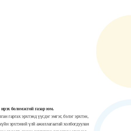
ж ирэх боломжтой газар юм.
ган гаргах эрхтэнд үүсдэг эмгэг, бэлэг эрхтэн,
ихүйн эрхтэний үлй ажиллагаатай холбогдуулан