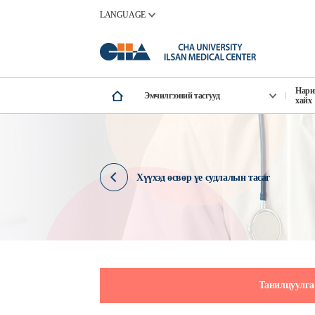
LANGUAGE
Нари
Эмчилгээний тасгууд
хайх
Хүүхэд өсвөр үе судлалын тасаг
Танилцуулга