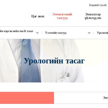
Бидний тухай
Эмчилгээний
Эмнэлгээр
Цаг авах
тасгууд
үйлчлүүлэх
йн мэргэжлийн төв & тасаг
Үзлэгийн тасгууд
Урологий
Урологийн тасаг
Эм