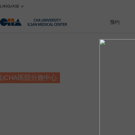
LANGUAGE
预约
国女性癌梦之队
山CHA医院分娩中心
山CHA医院不孕不育中心
性癌·重症女性疾病
孕妇与胎儿的安全
服不孕不育
学科诊疗特定医院
在首位
们与您同在
保存癌症治疗前后的生育力
高危孕妇集中护理室·新生儿集中治疗室
A医院女性医学研究所的不孕不育治疗技术
供心理治疗服务
一山CHA医院”全新呈现