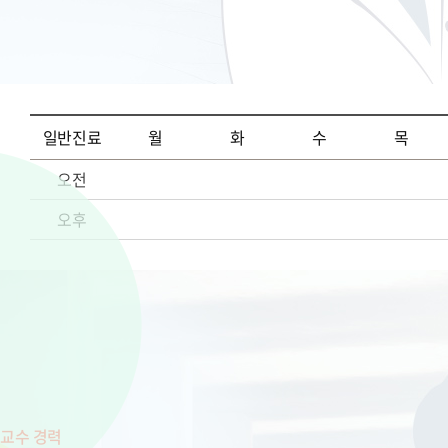
일반진료
월
화
수
목
오전
오후
교수 경력