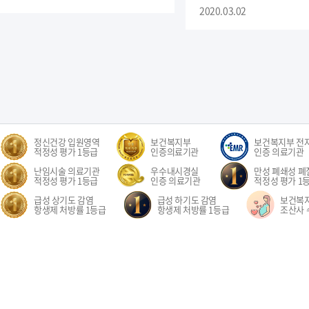
2020.03.02
정신건강 입원영역
보건복지부
보건복지부 전
적정성 평가 1등급
인증의료기관
인증 의료기관
난임시술 의료기관
우수내시경실
만성 폐쇄성 폐질
적정성 평가 1등급
인증 의료기관
적정성 평가 1
급성 상기도 감염
급성 하기도 감염
보건복
항생제 처방률 1등급
항생제 처방률 1등급
조산사 
오시는길
환자권리장전
이용약관
개인정보처리방침
비급여수가
이메
경기도 고양시 일산동구 중앙로 1205 일산차병원 (대표전화: 031-782-8300)
1205, Jungang-ro, Ilsandong-gu, Goyang-si, Gyeonggi-do, Republic of Korea COPYR