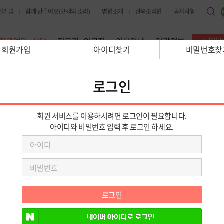
원가입
함께 만들어요(고객의 소리)
병원소개
산후조리원
공지사항
진료예약·상담
진료과·의료진
이용안내
건강정보
난임
차병원
고마워요 차병원
고마워요 차병원