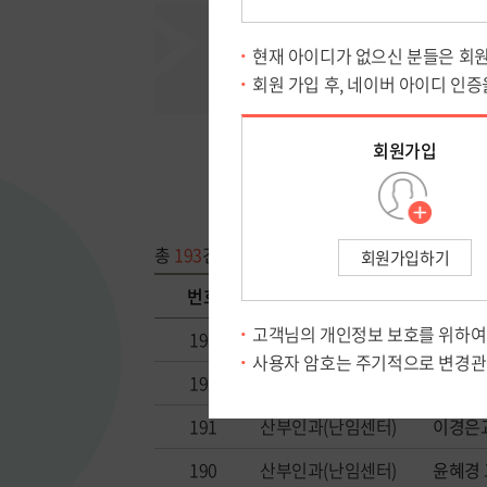
총
193
건
번호
진료과
193
진단검사의학과
오 주영
192
산부인과(난임센터)
윤혜경
191
산부인과(난임센터)
이경은교
190
산부인과(난임센터)
윤혜경