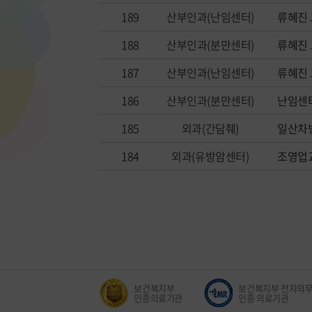
189
산부인과(난임센터)
류혜진 
188
산부인과(분만센터)
류혜진 
187
산부인과(난임센터)
류혜진 
186
산부인과(분만센터)
난임센
185
외과(간담췌)
일산차
184
외과(유방암센터)
조영업
정신건강 입원영역
보건복지부
보건복지부 전자의무
적정성 평가 1등급
인증의료기관
인증 의료기관