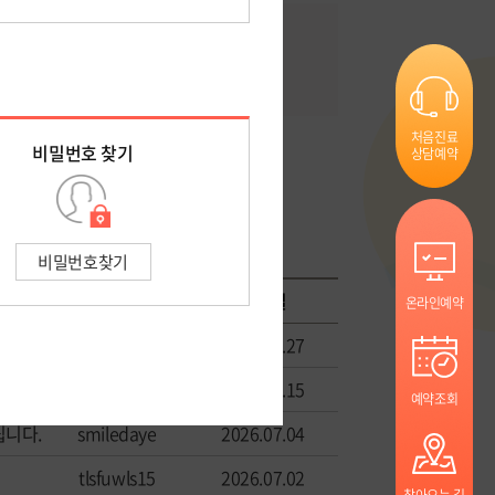
처음진료
상담예약
검색
닉네임
등록일
온라인예약
j6882
2026.07.27
biglove1004
2026.07.15
예약조회
립니다.
smiledaye
2026.07.04
tlsfuwls15
2026.07.02