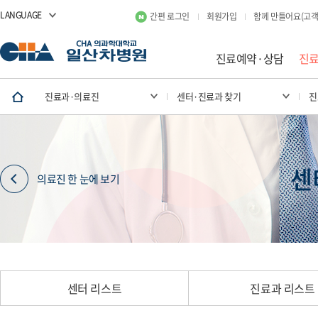
LANGUAGE
간편 로그인
회원가입
함께 만들어요(고객
진료예약·상담
진
진료과·의료진
센터·진료과 찾기
진
센
의료진 한 눈에 보기
센터 리스트
진료과 리스트