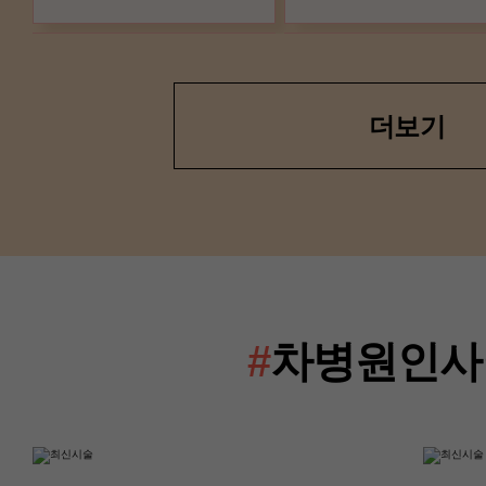
더보기
산부인과(난임센터)
산부인과(난임센터
이경은 교수
류혜진 교수
#
차병원인사