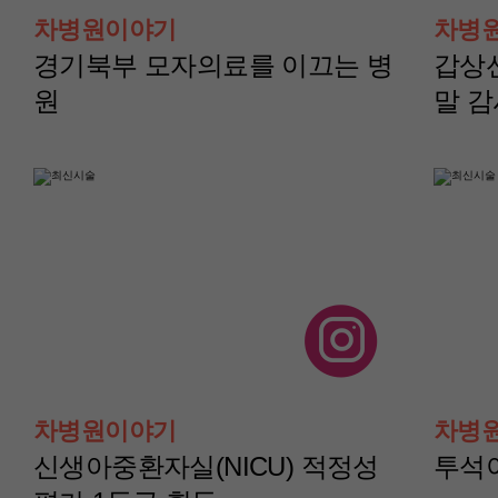
터)
터)
차병원이야기
차병
윤보성 교수
채수현 교수
경기북부 모자의료를 이끄는 병
갑상
원
말 
산부인과(부인종양센
산부인과(부인종양
터)
터)
차병원이야기
차병
이지현 교수
이아진 교수
신생아중환자실(NICU) 적정성
투석이