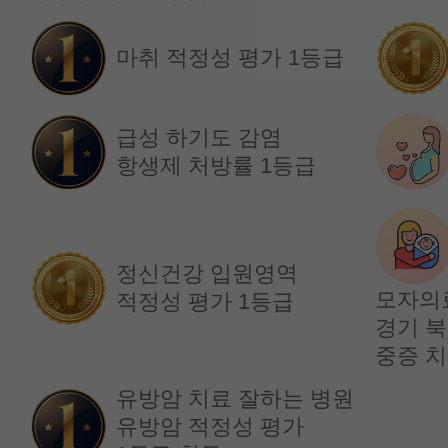
임창훈 교수
홍재원 교수
마취 적정성 평가 1등급
급성 하기도 감염
항생제 처방률 1등급
정신건강 입원영역
모자의
적정성 평가 1등급
경기 북
순환기내과
순환기내과
중증 치
김원장 교수
박재홍 교수
유방암 치료 잘하는 병원
유방암 적정성 평가