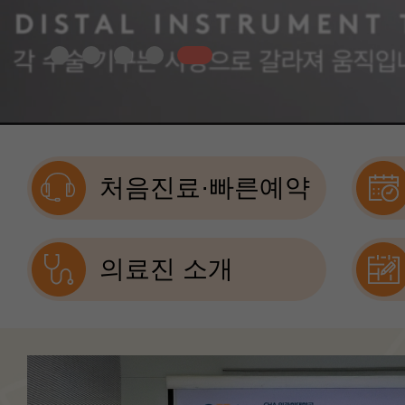
처음진료·빠른예약
의료진 소개