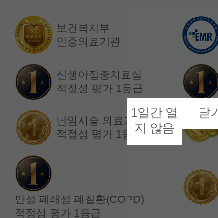
보건복지부
인증의료기관
소화기내과
소화기내과
정재복 교수
한소정 교수
신생아집중치료실
적정성 평가 1등급
1일간 열
닫
난임시술 의료기관
지 않음
적정성 평가 1등급
만성 폐쇄성 폐질환(COPD)
적정성 평가 1등급
내분비내과
내분비내과