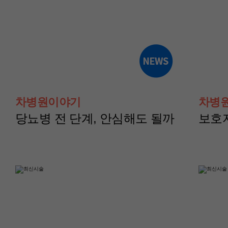
산부인과(난임센터)
산부인과(난임센터
윤혜경 교수
이현지 교수
차병원이야기
차병
당뇨병 전 단계, 안심해도 될까
보호