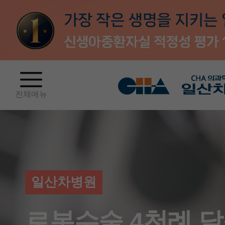
전체메뉴
일산차병원
로봇수술 4천례 