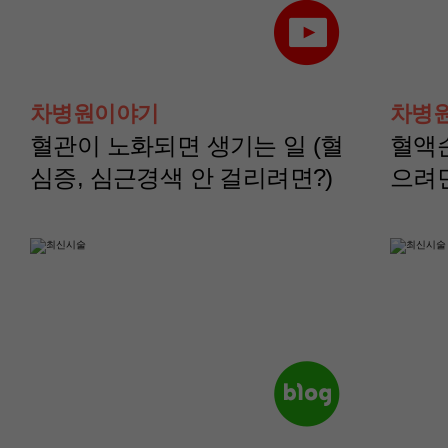
산부인과(부인종양센
산부인과(부인종양
터)
터)
차병원이야기
차병
나영정 교수
노주원 교수
혈관이 노화되면 생기는 일 (혈
혈액
심증, 심근경색 안 걸리려면?)
으려
산부인과(부인종양센
산부인과(부인종양