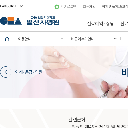
LANGUAGE
간편 로그인
회원가입
함께 만들어요(고객
진료예약·상담
진
이용안내
비급여수가안내
외래·응급·입원
관련근거
의료법 제45조 제1항 및 제2항