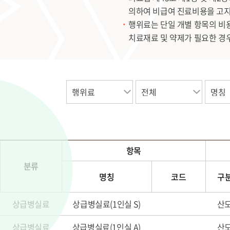
의하여 비급여 진료비용을 고지
행위료는 단일 개별 항목의 비용
치료재료 및 약제가 필요한 경
항목
분류
명칭
코드
구
상급병실료
상급병실료(1인실 S)
산
상급병실료
상급병실료(1인실 A)
산