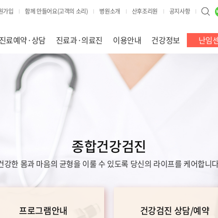
원가입
함께 만들어요(고객의 소리)
병원소개
산후조리원
공지사항
진료예약·상담
진료과·의료진
이용안내
건강정보
난임
종합건강검진
건강한 몸과 마음의 균형을 이룰 수 있도록 당신의 라이프를 케어합니다
프로그램안내
건강검진 상담/예약