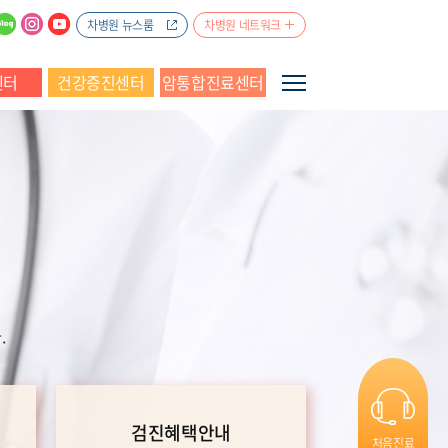
차병원 뉴스룸
차병원 네트워크
센터
건강증진센터
암통합진료센터
.
검진혜택안내
처음진료