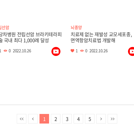
립선암
뇌종양
당차병원 전립선암 브라키테라피
치료제 없는 재발성 교모세포종,
술 국내 최다 1,000례 달성
면역항암치료법 개발해
1
0
2022.10.26
1
0
2022.10.26
이전
다음
끝
1
2
3
4
5