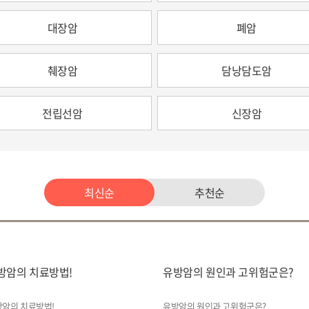
대장암
폐암
췌장암
담낭담도암
전립선암
신장암
최신순
추천순
방암의 치료방법!
유방암의 원인과 고위험군은?
암의 치료방법!
유방암의 원인과 고위험군은?