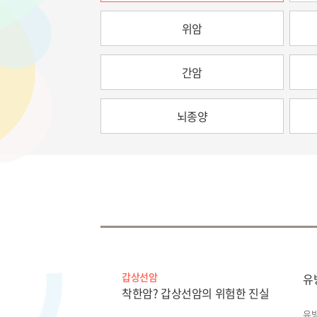
위암
간암
뇌종양
갑상선암
유
착한암? 갑상선암의 위험한 진실
유방