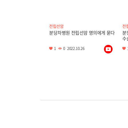
전립선암
전
분당차병원 전립선암 명의에게 묻다
분
수
1
0
2022.10.26