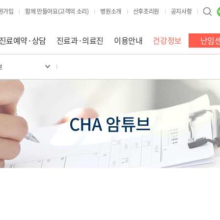
원가입
함께 만들어요(고객의 소리)
병원소개
산후조리원
공지사항
진료예약·상담
진료과·의료진
이용안내
건강정보
난임
브
CHA 암튜브