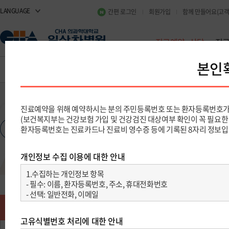
LANGUAGE
간편 로그인
회원가입
함께 만들어요(고객
진료예약·상담
진
진료예약·상담
진료예약 및 조회
진
진
진료일정
진료예약 안내
처음진료 빠른예