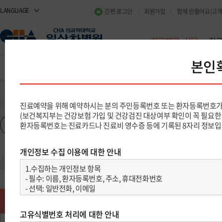
LANGUAGE
간편 로그인
회원가입
함께 만들어요(고객
진료예약·상담
진
진료예약·상담
진료예약 및 조회
진
진
진료일정
진료예약 안내
처음진료 빠른예