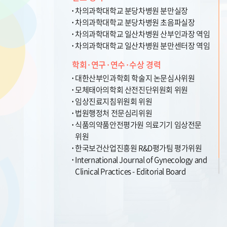
차의과학대학교 분당차병원 분만실장
차의과학대학교 분당차병원 초음파실장
차의과학대학교 일산차병원 산부인과장 역임
차의과학대학교 일산차병원 분만센터장 역임
학회·연구·연수·수상 경력
대한산부인과학회 학술지 논문심사위원
모체태아의학회 산전진단위원회 위원
임상진료지침위원회 위원
법원행정처 전문심리위원
식품의약품안전평가원 의료기기 임상전문
위원
한국보건산업진흥원 R&D평가팀 평가위원
International Journal of Gynecology and
Clinical Practices - Editorial Board
Member
산부인과 전문의