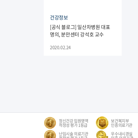
건강정보
[공식 블로그] 일산차병원 대표
명의, 분만센터 강석호 교수
2020.02.24
정신건강 입원영역
보건복지부
적정성 평가 1등급
인증의료기관
난임시술 의료기관
우수내시경실
적정성 평가 1등급
인증 의료기관