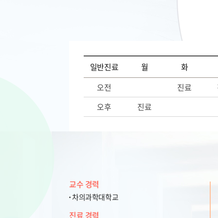
일반진료
월
화
오전
진료
오후
진료
교수 경력
차의과학대학교
진료 경력