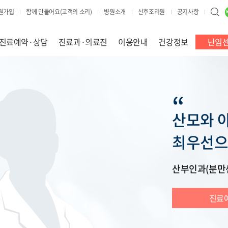
원가입
함께 만들어요(고객의 소리)
병원소개
산후조리원
공지사항
진료예약·상담
진료과·의료진
이용안내
건강정보
난임
“
산모와 
최우선으
산부인과(분만
진료