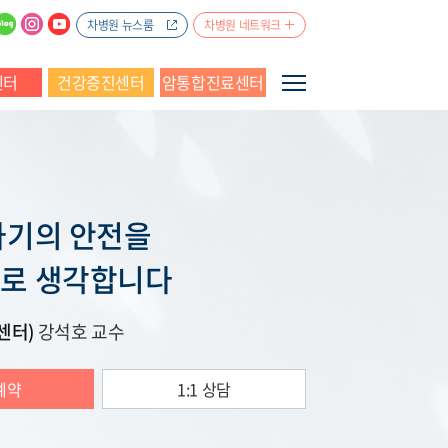
차병원 뉴스룸
차병원 네트워크
센터
건강증진센터
암통합진료센터
아기의 안전을
로 생각합니다
센터)
강석호
교수
예약
1:1 상담