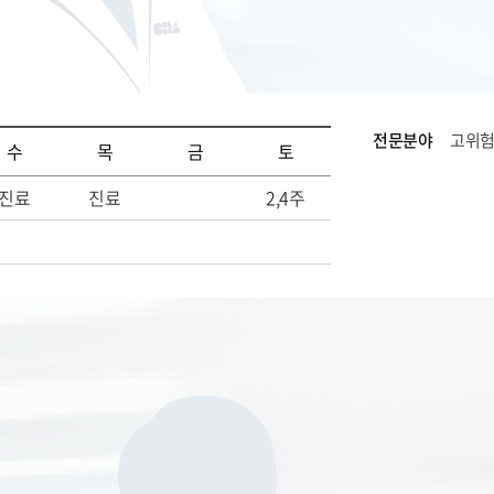
전문분야
고위험
수
목
금
토
진료
진료
2,4주