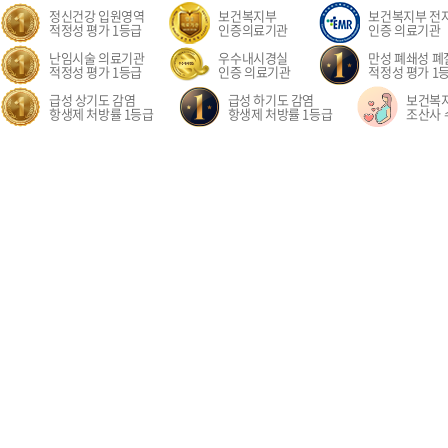
정신건강 입원영역
보건복지부
보건복지부 전
적정성 평가 1등급
인증의료기관
인증 의료기관
난임시술 의료기관
우수내시경실
만성 폐쇄성 폐질
적정성 평가 1등급
인증 의료기관
적정성 평가 1
급성 상기도 감염
급성 하기도 감염
보건복
항생제 처방률 1등급
항생제 처방률 1등급
조산사 
오시는길
환자권리장전
이용약관
개인정보처리방침
비급여수가
이메
경기도 고양시 일산동구 중앙로 1205 일산차병원 (대표전화: 031-782-8300)
1205, Jungang-ro, Ilsandong-gu, Goyang-si, Gyeonggi-do, Republic of Korea COPYR