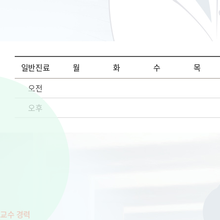
일반진료
월
화
수
목
오전
오후
교수 경력