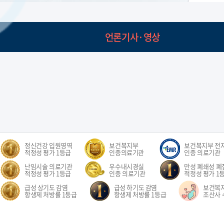
대한통증학회
대한마취통증학회
언론기사·영상
정신건강 입원영역
보건복지부
보건복지부 전
적정성 평가 1등급
인증의료기관
인증 의료기관
난임시술 의료기관
우수내시경실
만성 폐쇄성 폐질
적정성 평가 1등급
인증 의료기관
적정성 평가 1
급성 상기도 감염
급성 하기도 감염
보건복
항생제 처방률 1등급
항생제 처방률 1등급
조산사 
오시는길
환자권리장전
이용약관
개인정보처리방침
비급여수가
이메