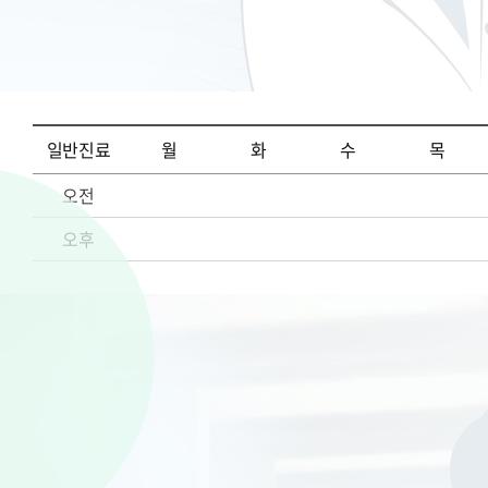
일반진료
월
화
수
목
오전
오후