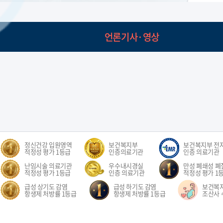
언론기사·영상
정신건강 입원영역
보건복지부
보건복지부 전
적정성 평가 1등급
인증의료기관
인증 의료기관
난임시술 의료기관
우수내시경실
만성 폐쇄성 폐질
적정성 평가 1등급
인증 의료기관
적정성 평가 1
급성 상기도 감염
급성 하기도 감염
보건복
항생제 처방률 1등급
항생제 처방률 1등급
조산사 
오시는길
환자권리장전
이용약관
개인정보처리방침
비급여수가
이메