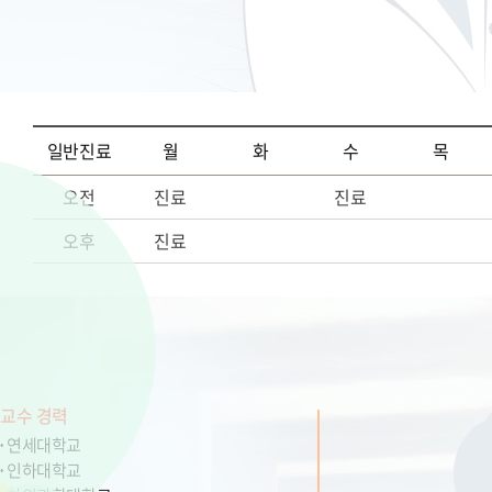
일반진료
월
화
수
목
오전
진료
진료
오후
진료
교수 경력
연세대학교
인하대학교