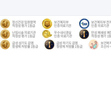
정신건강 입원영역
보건복지부
보건복지부 전
적정성 평가 1등급
인증의료기관
인증 의료기관
난임시술 의료기관
우수내시경실
만성 폐쇄성 폐질
적정성 평가 1등급
인증 의료기관
적정성 평가 1
급성 상기도 감염
급성 하기도 감염
보건복
항생제 처방률 1등급
항생제 처방률 1등급
조산사 
오시는길
환자권리장전
이용약관
개인정보처리방침
비급여수가
이메
경기도 고양시 일산동구 중앙로 1205 일산차병원 (대표전화: 031-782-8300)
1205, Jungang-ro, Ilsandong-gu, Goyang-si, Gyeonggi-do, Republic of Korea COPYR