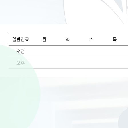
일반진료
월
화
수
목
오전
오후