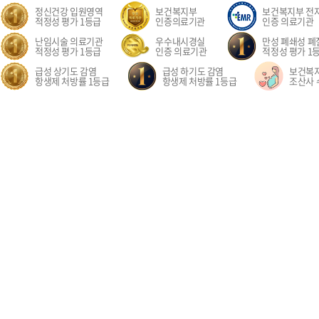
정신건강 입원영역
보건복지부
보건복지부 전
적정성 평가 1등급
인증의료기관
인증 의료기관
난임시술 의료기관
우수내시경실
만성 폐쇄성 폐질
적정성 평가 1등급
인증 의료기관
적정성 평가 1
급성 상기도 감염
급성 하기도 감염
보건복
항생제 처방률 1등급
항생제 처방률 1등급
조산사 
오시는길
환자권리장전
이용약관
개인정보처리방침
비급여수가
이메
경기도 고양시 일산동구 중앙로 1205 일산차병원 (대표전화: 031-782-8300)
1205, Jungang-ro, Ilsandong-gu, Goyang-si, Gyeonggi-do, Republic of Korea COPYR