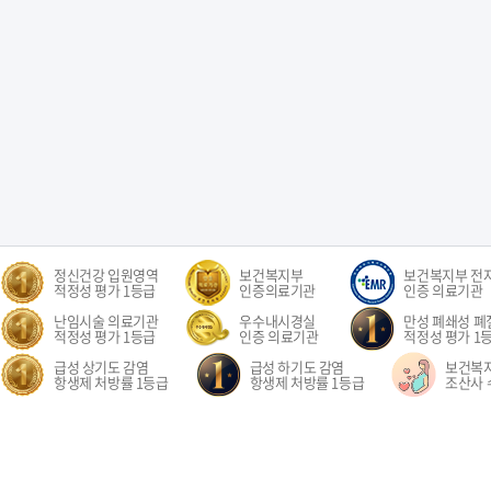
정신건강 입원영역
보건복지부
보건복지부 전
적정성 평가 1등급
인증의료기관
인증 의료기관
난임시술 의료기관
우수내시경실
만성 폐쇄성 폐질
적정성 평가 1등급
인증 의료기관
적정성 평가 1
급성 상기도 감염
급성 하기도 감염
보건복
항생제 처방률 1등급
항생제 처방률 1등급
조산사 
오시는길
환자권리장전
이용약관
개인정보처리방침
비급여수가
이메
경기도 고양시 일산동구 중앙로 1205 일산차병원 (대표전화: 031-782-8300)
1205, Jungang-ro, Ilsandong-gu, Goyang-si, Gyeonggi-do, Republic of Korea COPYR