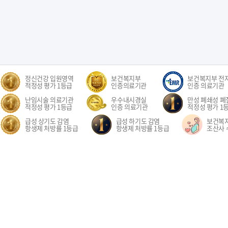
정신건강 입원영역
보건복지부
보건복지부 전
적정성 평가 1등급
인증의료기관
인증 의료기관
난임시술 의료기관
우수내시경실
만성 폐쇄성 폐질
적정성 평가 1등급
인증 의료기관
적정성 평가 1
급성 상기도 감염
급성 하기도 감염
보건복
항생제 처방률 1등급
항생제 처방률 1등급
조산사 
오시는길
환자권리장전
이용약관
개인정보처리방침
비급여수가
이메
경기도 고양시 일산동구 중앙로 1205 일산차병원 (대표전화: 031-782-8300)
1205, Jungang-ro, Ilsandong-gu, Goyang-si, Gyeonggi-do, Republic of Korea COPYR