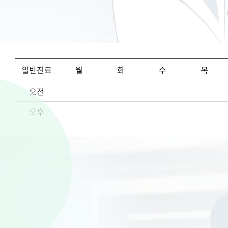
일반진료
월
화
수
목
오전
오후