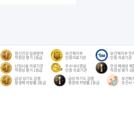
정신건강 입원영역
보건복지부
보건복지부 전
적정성 평가 1등급
인증의료기관
인증 의료기관
난임시술 의료기관
우수내시경실
만성 폐쇄성 폐질
적정성 평가 1등급
인증 의료기관
적정성 평가 1
급성 상기도 감염
급성 하기도 감염
보건복
항생제 처방률 1등급
항생제 처방률 1등급
조산사 
오시는길
환자권리장전
이용약관
개인정보처리방침
비급여수가
이메
경기도 고양시 일산동구 중앙로 1205 일산차병원 (대표전화: 031-782-8300)
1205, Jungang-ro, Ilsandong-gu, Goyang-si, Gyeonggi-do, Republic of Korea COPYR