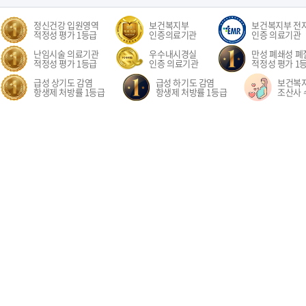
정신건강 입원영역
보건복지부
보건복지부 전
적정성 평가 1등급
인증의료기관
인증 의료기관
난임시술 의료기관
우수내시경실
만성 폐쇄성 폐질
적정성 평가 1등급
인증 의료기관
적정성 평가 1
급성 상기도 감염
급성 하기도 감염
보건복
항생제 처방률 1등급
항생제 처방률 1등급
조산사 
오시는길
환자권리장전
이용약관
개인정보처리방침
비급여수가
이메
경기도 고양시 일산동구 중앙로 1205 일산차병원 (대표전화: 031-782-8300)
1205, Jungang-ro, Ilsandong-gu, Goyang-si, Gyeonggi-do, Republic of Korea COPYR