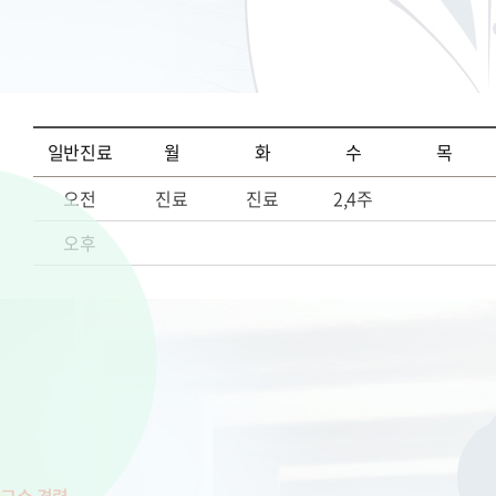
일반진료
월
화
수
목
오전
진료
진료
2,4주
오후