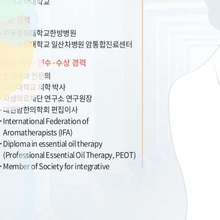
차의과학대학교
진료 경력
강동경희대학교한방병원
차의과학대학교 일산차병원 암통합진료센터
학회·연구·연수·수상 경력
한방내과 전문의
고신대학교 의학 박사
자생의료재단 연구소 연구원장
대한암한의학회 편집이사
International Federation of
Aromatherapists (IFA)
Diploma in essential oil therapy
(Professional Essential Oil Therapy, PEOT)
Member of Society for integrative
oncology
대한한방내과학회 정회원