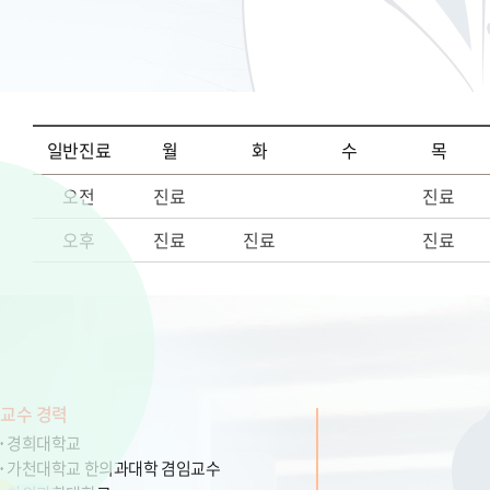
일반진료
월
화
수
목
오전
진료
진료
오후
진료
진료
진료
교수 경력
경희대학교
가천대학교 한의과대학 겸임교수