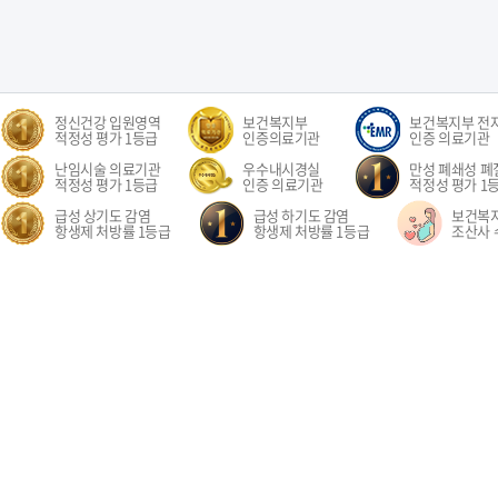
정신건강 입원영역
보건복지부
보건복지부 전
적정성 평가 1등급
인증의료기관
인증 의료기관
난임시술 의료기관
우수내시경실
만성 폐쇄성 폐질
적정성 평가 1등급
인증 의료기관
적정성 평가 1
급성 상기도 감염
급성 하기도 감염
보건복
항생제 처방률 1등급
항생제 처방률 1등급
조산사 
오시는길
환자권리장전
이용약관
개인정보처리방침
비급여수가
이메
경기도 고양시 일산동구 중앙로 1205 일산차병원 (대표전화: 031-782-8300)
1205, Jungang-ro, Ilsandong-gu, Goyang-si, Gyeonggi-do, Republic of Korea COPYR