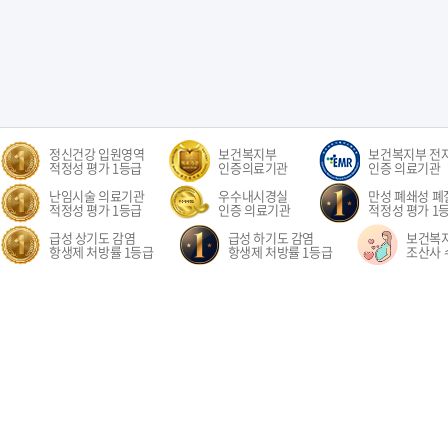
정신건강 입원영역
보건복지부
보건복지부 전
적정성 평가 1등급
인증의료기관
인증 의료기관
난임시술 의료기관
우수내시경실
만성 폐쇄성 폐질
적정성 평가 1등급
인증 의료기관
적정성 평가 1
급성 상기도 감염
급성 하기도 감염
보건복
항생제 처방률 1등급
항생제 처방률 1등급
조산사 
오시는길
환자권리장전
이용약관
개인정보처리방침
비급여수가
이메
경기도 고양시 일산동구 중앙로 1205 일산차병원 (대표전화: 031-782-8300)
1205, Jungang-ro, Ilsandong-gu, Goyang-si, Gyeonggi-do, Republic of Korea COPYR