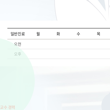
일반진료
월
화
수
목
오전
오후
교수 경력