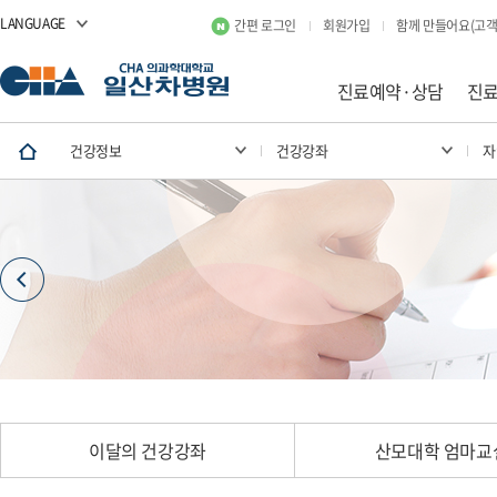
LANGUAGE
간편 로그인
회원가입
함께 만들어요(고객
진료예약·상담
진
건강정보
건강강좌
자
이달의 건강강좌
산모대학 엄마교