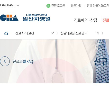
LANGUAGE
간편 로그인
회원가입
함께 만들어요(고객
진료예약·상담
진
진료과·의료진
신규의료진 진료 안내
신규
진료과별 FAQ
호흡기내과
외과(유방암센터)
곽승민
이정선