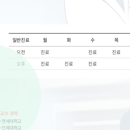
일반진료
월
화
수
목
오전
진료
진료
진료
오후
진료
진료
진료
교수 경력
연세대학교
인제대학교