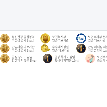
정신건강 입원영역
보건복지부
보건복지부 전
적정성 평가 1등급
인증의료기관
인증 의료기관
난임시술 의료기관
우수내시경실
만성 폐쇄성 폐질
적정성 평가 1등급
인증 의료기관
적정성 평가 1
급성 상기도 감염
급성 하기도 감염
보건복
항생제 처방률 1등급
항생제 처방률 1등급
조산사 
오시는길
환자권리장전
이용약관
개인정보처리방침
비급여수가
이메
경기도 고양시 일산동구 중앙로 1205 일산차병원 (대표전화: 031-782-8300)
1205, Jungang-ro, Ilsandong-gu, Goyang-si, Gyeonggi-do, Republic of Korea COPYR