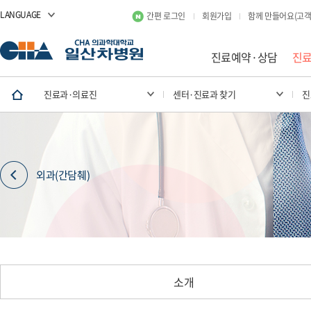
LANGUAGE
간편 로그인
회원가입
함께 만들어요(고객
진료예약·상담
진
진료과·의료진
센터·진료과 찾기
진
외과(간담췌)
소개