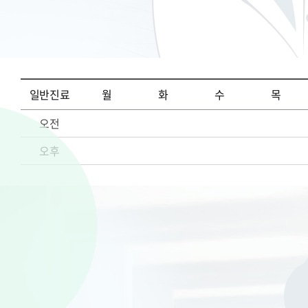
일반진료
월
화
수
목
오전
오후