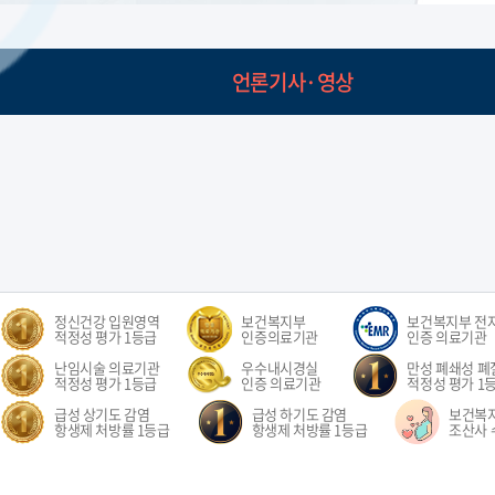
언론기사·영상
정신건강 입원영역
보건복지부
보건복지부 전
적정성 평가 1등급
인증의료기관
인증 의료기관
난임시술 의료기관
우수내시경실
만성 폐쇄성 폐질
적정성 평가 1등급
인증 의료기관
적정성 평가 1
급성 상기도 감염
급성 하기도 감염
보건복
항생제 처방률 1등급
항생제 처방률 1등급
조산사 
오시는길
환자권리장전
이용약관
개인정보처리방침
비급여수가
이메